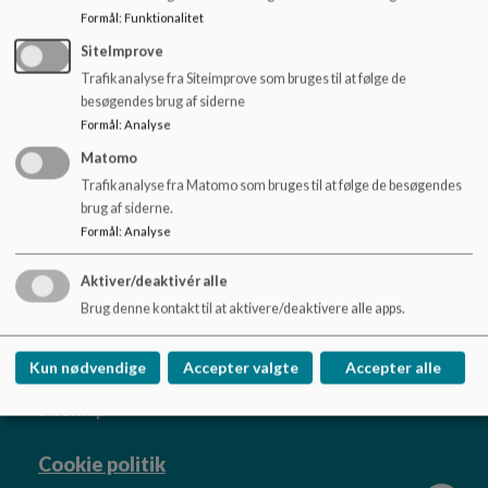
o
Formål
:
Funktionalitet
Forældresamarbejde
l
Kom og besøg os :-)
SiteImprove
d
Sadelmagervej, Bispebjerg Vuggestue
e
Trafikanalyse fra Siteimprove som bruges til at følge de
Kontakt
t
besøgendes brug af siderne
Ledelse
Formål
:
Analyse
Teams
Matomo
Trafikanalyse fra Matomo som bruges til at følge de besøgendes
brug af siderne.
Formål
:
Analyse
Utterslev Børnegård
Aktiver/deaktivér alle
Sokkelundsvej 25, 2400 København
Brug denne kontakt til at aktivere/deaktivere alle apps.
info@ub25.dk
+45 38 26 26 50
Kun nødvendige
Accepter valgte
Accepter alle
Tilgængelighedserklæring
Sitemap
Cookie politik