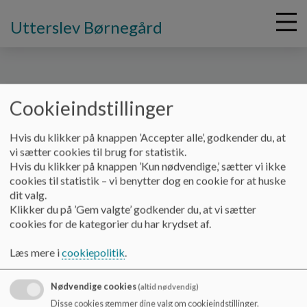
Utterslev Børnegård
Cookieindstillinger
G
å
Hvis du klikker på knappen ’Accepter alle’, godkender du, at
t
Front page
vi sætter cookies til brug for statistik.
i
Front page of
Utterslev Børnegård
Hvis du klikker på knappen ’Kun nødvendige,’ sætter vi ikke
l
cookies til statistik – vi benytter dog en cookie for at huske
h
Primær navigation
dit valg.
o
Klikker du på ’Gem valgte’ godkender du, at vi sætter
v
Om os
cookies for de kategorier du har krydset af.
e
LEDIG STILLING
d
LEDIG STILLING
Læs mere i
cookiepolitik
.
i
LUKKEDAGE 2026
n
Pædagogik
d
Nødvendige cookies
(altid nødvendig)
Den styrkede pædagogiske læreplan
h
Disse cookies gemmer dine valg om cookieindstillinger.
Pædagogisk tilsyn