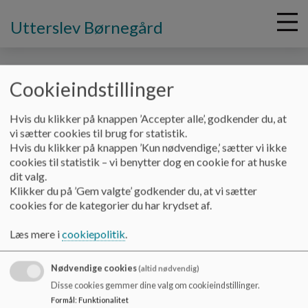
Utterslev Børnegård
Cookieindstillinger
G
Hvis du klikker på knappen ’Accepter alle’, godkender du, at
å
vi sætter cookies til brug for statistik.
t
Hvis du klikker på knappen ’Kun nødvendige,’ sætter vi ikke
i
Utterslev Børnegård
cookies til statistik – vi benytter dog en cookie for at huske
l
Sokkelundsvej 25, 2400 København
dit valg.
h
Klikker du på ’Gem valgte’ godkender du, at vi sætter
info@ub25.dk
o
cookies for de kategorier du har krydset af.
+45 38 26 26 50
v
e
Tilgængelighedserklæring
Læs mere i
cookiepolitik
.
d
Sitemap
i
Nødvendige cookies
n
(altid nødvendig)
Cookie politik
d
Disse cookies gemmer dine valg om cookieindstillinger.
h
Formål
:
Funktionalitet