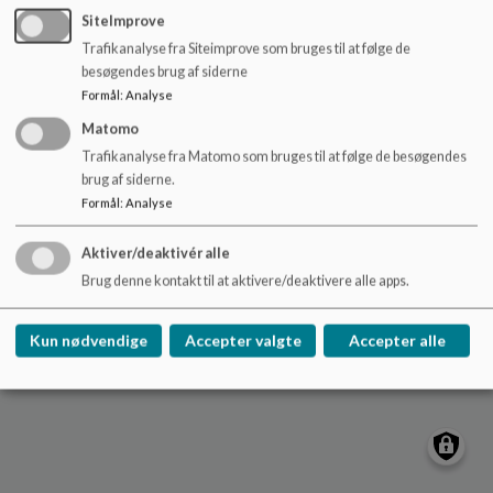
o
SiteImprove
l
Trafikanalyse fra Siteimprove som bruges til at følge de
d
besøgendes brug af siderne
e
Formål
:
Analyse
t
Matomo
Trafikanalyse fra Matomo som bruges til at følge de besøgendes
brug af siderne.
Formål
:
Analyse
Aktiver/deaktivér alle
Brug denne kontakt til at aktivere/deaktivere alle apps.
Kun nødvendige
Accepter valgte
Accepter alle