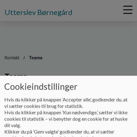
Utterslev Børnegård
G
å
Kontakt
Teams
t
i
Teams
l
h
Cookieindstillinger
o
v
Børnegården
Hvis du klikker på knappen ’Accepter alle’, godkender du, at
e
vi sætter cookies til brug for statistik.
Guldsmedene (Børnehave) 6038 7934
d
Hvis du klikker på knappen ’Kun nødvendige,’ sætter vi ikke
i
cookies til statistik – vi benytter dog en cookie for at huske
Brumbasserne (Børnehave) 6038 7935
n
dit valg.
d
Super (Basis) 6038 7928
Klikker du på ’Gem valgte’ godkender du, at vi sætter
h