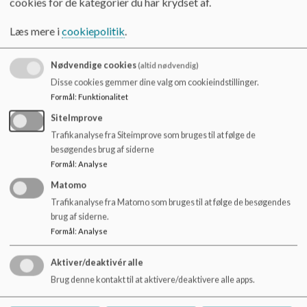
cookies for de kategorier du har krydset af.
o
Larver (Vuggestue) 6038 7932
l
Læs mere i
cookiepolitik
.
d
Bierne (Vuggestue) 6038 7936
e
t
Nødvendige cookies
(altid nødvendig)
Disse cookies gemmer dine valg om cookieindstillinger.
Sadelmagervej (Bispebjerg Vuggestue)
:
Formål
:
Funktionalitet
SiteImprove
Spirerne 2677 2380
Trafikanalyse fra Siteimprove som bruges til at følge de
besøgendes brug af siderne
Blomsterne 2993 0857
Formål
:
Analyse
Matomo
Trafikanalyse fra Matomo som bruges til at følge de besøgendes
Ellinge Strand - udflytterbørnehave
brug af siderne.
Formål
:
Analyse
Sommerfuglene 6038 7929
Valmuerne 6038 7930
Aktiver/deaktivér alle
Brug denne kontakt til at aktivere/deaktivere alle apps.