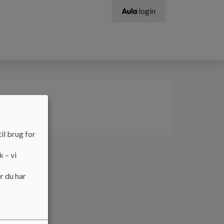
login
il brug for
k – vi
r du har