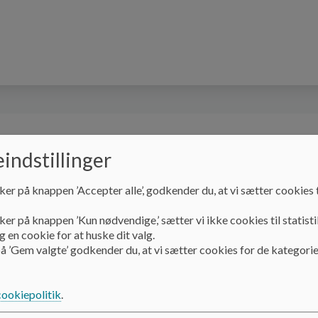
resamarbejde
Kontakt
indstillinger
ker på knappen ’Accepter alle’, godkender du, at vi sætter cookies t
Pædagogik
Pædagogisk tilsyn
ker på knappen ’Kun nødvendige,’ sætter vi ikke cookies til statisti
 en cookie for at huske dit valg.
å ’Gem valgte’ godkender du, at vi sætter cookies for de kategorie
Pædagogisk tilsyn
cookiepolitik
.
Her kan du læse Utterslev Børnegårds tilsyns rapport