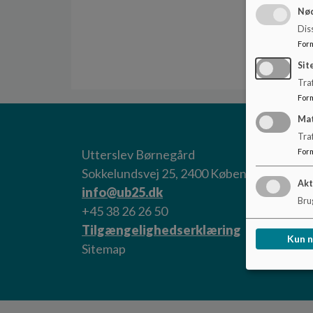
Nød
Dis
For
Sit
Traf
For
Ma
Tra
For
Utterslev Børnegård
Sokkelundsvej 25, 2400 København
Akt
info@ub25.dk
Brug
+45 38 26 26 50
Tilgængelighedserklæring
Kun 
Sitemap