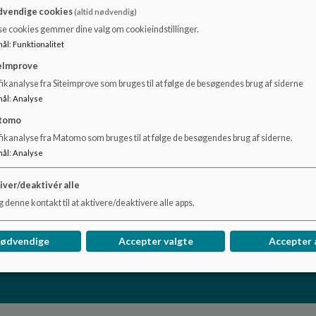
vendige cookies
(altid nødvendig)
Såfremt forhold i rapporten giver anledning til spørgsmål, 
se cookies gemmer dine valg om cookieindstillinger.
mål
:
Funktionalitet
eImprove
ikanalyse fra Siteimprove som bruges til at følge de besøgendes brug af siderne
mål
:
Analyse
tomo
fikanalyse fra Matomo som bruges til at følge de besøgendes brug af siderne.
mål
:
Analyse
iver/deaktivér alle
 denne kontakt til at aktivere/deaktivere alle apps.
nødvendige
Accepter valgte
Accepter 