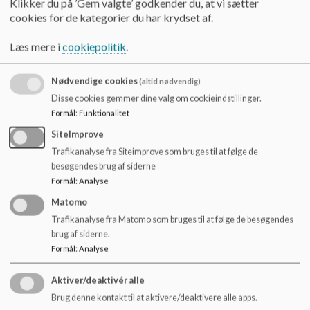
Fredag d. 15. maj
Klikker du på ’Gem valgte’ godkender du, at vi sætter
o
cookies for de kategorier du har krydset af.
l
Fredag d. 5. juni
d
Læs mere i
cookiepolitik
.
e
Torsdag d. 19. november - udviklingsdag for personalet
t
Nødvendige cookies
(altid nødvendig)
Fredag d. 20. november - udviklingsdag for personalet
Disse cookies gemmer dine valg om cookieindstillinger.
Torsdag d. 24. december
Formål
:
Funktionalitet
SiteImprove
Mandag d. 28. december
Trafikanalyse fra Siteimprove som bruges til at følge de
besøgendes brug af siderne
Tirsdag d. 29. december
Formål
:
Analyse
Matomo
Trafikanalyse fra Matomo som bruges til at følge de besøgendes
Såfremt forældre har behov for pasning på én af de nævnte
brug af siderne.
dage, så skriv til os så hurtigt som muligt. Senest 2 måneder
Formål
:
Analyse
før en lukkedag skal jeg have besked, så jeg kan finde anden
institution som barnet kan være i, sammen med en vikar.
Aktiver/deaktivér alle
Brug denne kontakt til at aktivere/deaktivere alle apps.