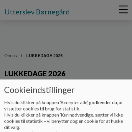
Utterslev Børnegård
G
å
Om os
LUKKEDAGE 2026
t
i
LUKKEDAGE 2026
l
h
o
Cookieindstillinger
v
Her kan du se hvilke dage Utterslev Børnegård er lukket for
e
modtagelse af børn:
Hvis du klikker på knappen ’Accepter alle’, godkender du, at
d
vi sætter cookies til brug for statistik.
Torsdag d. 12. marts - udviklingsdag for personalet
i
Hvis du klikker på knappen ’Kun nødvendige,’ sætter vi ikke
n
cookies til statistik – vi benytter dog en cookie for at huske
Fredag d. 13. marts - udviklingsdag for personalet
d
dit valg.
h